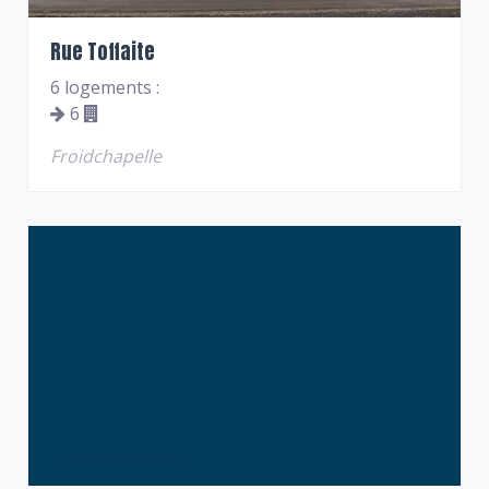
Rue Toffaite
6 logements :
6
Froidchapelle