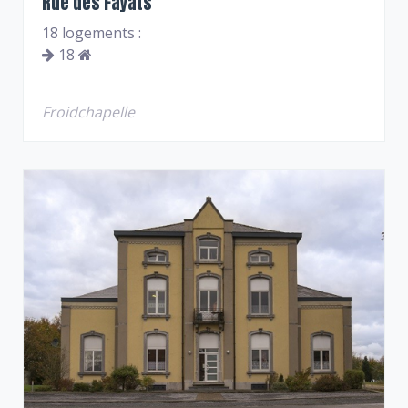
Rue des Fayats
18 logements :
18
Froidchapelle