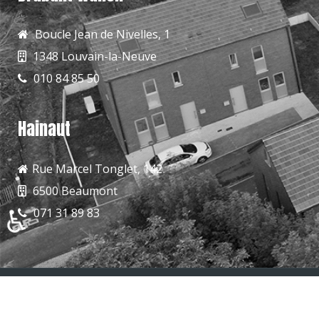
Boucle Jean de Nivelles, 1
1348 Louvain-la-Neuve
010 84 85 50
Hainaut
​Rue Marcel Tonglet, 142
6500 Beaumont
♿
071 31 89 83
© 2026
Notre Maison