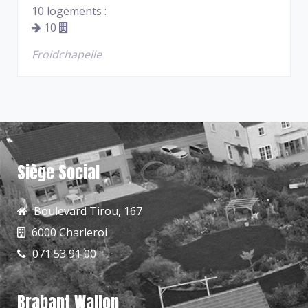
10 logements :
10
Froidchapelle
Siège Social
Boulevard Tirou, 167
6000 Charleroi
071 53 91 00
Brabant Wallon