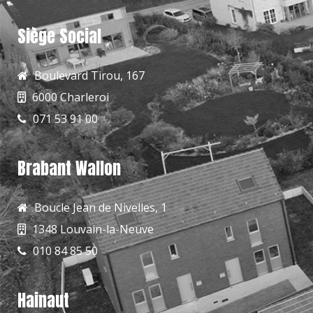
Siège Social
Boulevard Tirou, 167
6000 Charleroi
071 53 91 00
Brabant Wallon
Boucle Jean de Nivelles, 1
1348 Louvain-la-Neuve
010 84 85 50
Hainaut